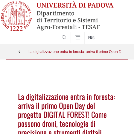
SEARCH
ENG
La digitalizzazione entra in foresta: arriva il primo Open Day del 
Vai
al
contenuto
La digitalizzazione entra in foresta:
arriva il primo Open Day del
progetto DIGITAL FOREST! Come
possono droni, tecnologie di
precisione e strumenti digitali