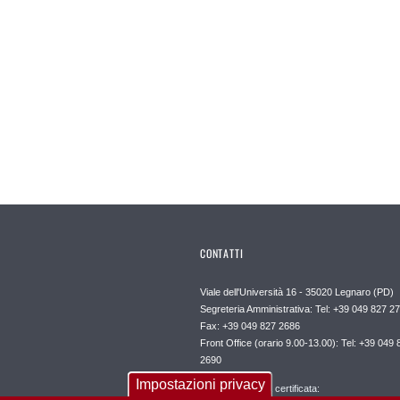
CONTATTI
Viale dell'Università 16 - 35020 Legnaro (PD)
Segreteria Amministrativa: Tel: +39 049 827 2
Fax: +39 049 827 2686
Front Office (orario 9.00-13.00): Tel: +39 049 
2690
Impostazioni privacy
Posta elettronica certificata: