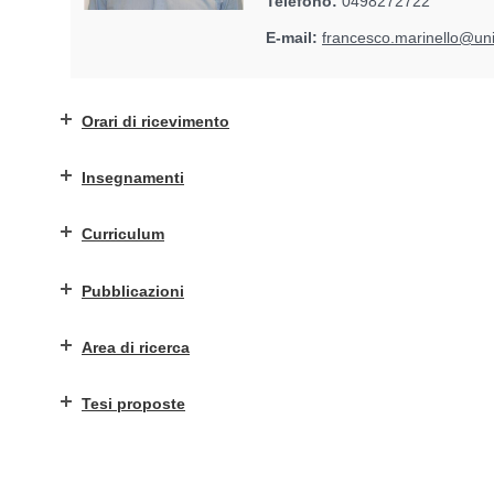
Telefono:
0498272722
E-mail:
francesco.marinello@uni
Orari di ricevimento
Insegnamenti
Curriculum
Pubblicazioni
Area di ricerca
Tesi proposte