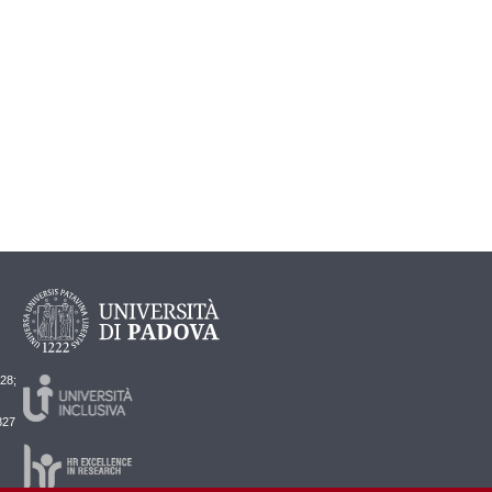
728;
827