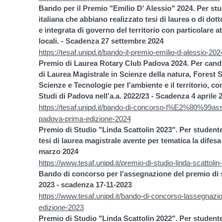
Bando per il Premio "Emilio D' Alessio" 2024. Per stu
italiana che abbiano realizzato tesi di laurea o di dot
e integrata di governo del territorio con particolare a
locali. - Scadenza 27 settembre 2024
https://tesaf.unipd.it/bando-il-premio-emilio-d-alessio-202
Premio di Laurea Rotary Club Padova 2024. Per candid
di Laurea Magistrale in Scienze della natura, Forest S
Scienze e Tecnologie per l'ambiente e il territorio, c
Studi di Padova nell’a.a. 2022/23 - Scadenza 4 aprile 
https://tesaf.unipd.it/bando-di-concorso-l%E2%80%99ass
padova-prima-edizione-2024
Premio di Studio "Linda Scattolin 2023". Per student
tesi di laurea magistrale avente per tematica la difesa
marzo 2024
https://www.tesaf.unipd.it/premio-di-studio-linda-scattoli
Bando di concorso per l'assegnazione del premio di s
2023 - scadenza 17-11-2023
https://www.tesaf.unipd.it/bando-di-concorso-lassegnazion
edizione-2023
Premio di Studio "Linda Scattolin 2022". Per student