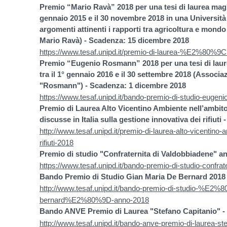
Premio “Mario Ravà” 2018 per una tesi di laurea magist
gennaio 2015 e il 30 novembre 2018 in una Università 
argomenti attinenti i rapporti tra agricoltura e mondo
Mario Ravà) - Scadenza: 15 dicembre 2018
https://www.tesaf.unipd.it/premio-di-laurea-%E2%
Premio “Eugenio Rosmann” 2018 per una tesi di laur
tra il 1° gennaio 2016 e il 30 settembre 2018 (Associ
"Rosmann") - Scadenza: 1 dicembre 2018
https://www.tesaf.unipd.it/bando-premio-di-studio-euge
Premio di Laurea Alto Vicentino Ambiente nell’ambito
discusse in Italia sulla gestione innovativa dei rifiu
http://www.tesaf.unipd.it/premio-di-laurea-alto-vicentino-
rifiuti-2018
Premio di studio "Confraternita di Valdobbiadene" a
https://www.tesaf.unipd.it/bando-premio-di-studio-confra
Bando Premio di Studio Gian Maria De Bernard 2018
http://www.tesaf.unipd.it/bando-premio-di-studio-%E2%
bernard%E2%80%9D-anno-2018
Bando ANVE Premio di Laurea "Stefano Capitanio" -
http://www.tesaf.unipd.it/bando-anve-premio-di-laurea-st