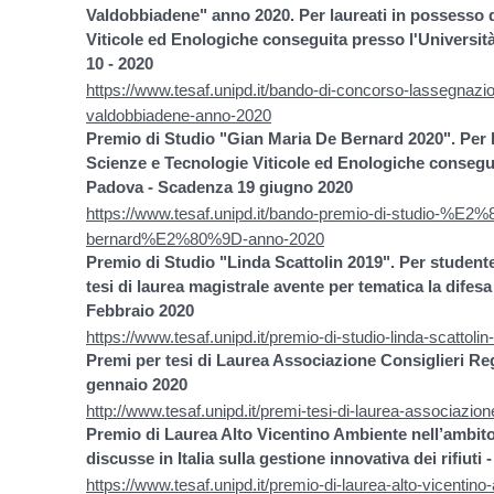
Valdobbiadene" anno 2020.
Per laureati in possesso 
Viticole ed Enologiche conseguita presso l'Universit
10 - 2020
https://www.tesaf.unipd.it/bando-di-concorso-lassegnazion
valdobbiadene-anno-2020
Premio di Studio "Gian Maria De Bernard 2020". Per l
Scienze e Tecnologie Viticole ed Enologiche conseguit
Padova - Scadenza 19 giugno 2020
https://www.tesaf.unipd.it/bando-premio-di-studio-%E2
bernard%E2%80%9D-anno-2020
Premio di Studio "Linda Scattolin 2019". Per student
tesi di laurea magistrale avente per tematica la difesa
Febbraio 2020
https://www.tesaf.unipd.it/premio-di-studio-linda-scattoli
Premi per tesi di Laurea Associazione Consiglieri Re
gennaio 2020
http://www.tesaf.unipd.it/premi-tesi-di-laurea-associazion
Premio di Laurea Alto Vicentino Ambiente nell’ambito
discusse in Italia sulla gestione innovativa dei rifiu
https://www.tesaf.unipd.it/premio-di-laurea-alto-vicentino