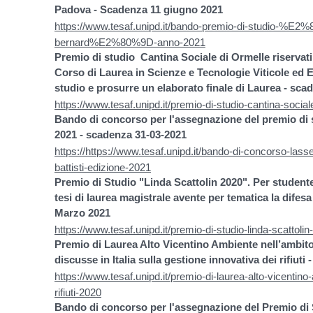
Padova - Scadenza 11 giugno 2021
https://www.tesaf.unipd.it/bando-premio-di-studio-%E2
bernard%E2%80%9D-anno-2021
Premio di studio Cantina Sociale di Ormelle riservati a
Corso di Laurea in Scienze e Tecnologie Viticole ed E
studio e prosurre un elaborato finale di Laurea - sca
https://www.tesaf.unipd.it/premio-di-studio-cantina-soci
Bando di concorso per l'assegnazione del premio di s
2021 - scadenza 31-03-2021
https://https://www.tesaf.unipd.it/bando-di-concorso-las
battisti-edizione-2021
Premio di Studio "Linda Scattolin 2020". Per student
tesi di laurea magistrale avente per tematica la difesa
Marzo 2021
https://www.tesaf.unipd.it/premio-di-studio-linda-scattoli
Premio di Laurea Alto Vicentino Ambiente nell’ambito
discusse in Italia sulla gestione innovativa dei rifiut
https://www.tesaf.unipd.it/premio-di-laurea-alto-vicentino
rifiuti-2020
Bando di concorso per l'assegnazione del Premio di 