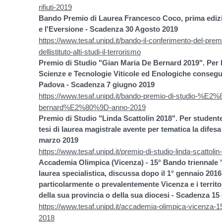
rifiuti-2019
Bando Premio di Laurea Francesco Coco, prima edizion
e l'Eversione - Scadenza 30 Agosto 2019
https://www.tesaf.unipd.it/bando-il-conferimento-del-pre
dellistituto-alti-studi-il-terrorismo
Premio di Studio "Gian Maria De Bernard 2019". Per l
Scienze e Tecnologie Viticole ed Enologiche conseguit
Padova - Scadenza 7 giugno 2019
https://www.tesaf.unipd.it/bando-premio-di-studio-%E2
bernard%E2%80%9D-anno-2019
Premio di Studio "Linda Scattolin 2018". Per student
tesi di laurea magistrale avente per tematica la difesa
marzo 2019
https://www.tesaf.unipd.it/premio-di-studio-linda-scattoli
Accademia Olimpica (Vicenza) - 15° Bando triennale 
laurea specialistica, discussa dopo il 1° gennaio 2016,
particolarmente o prevalentemente Vicenza e i territo
della sua provincia o della sua diocesi - Scadenza 1
https://www.tesaf.unipd.it/accademia-olimpica-vicenza
2018