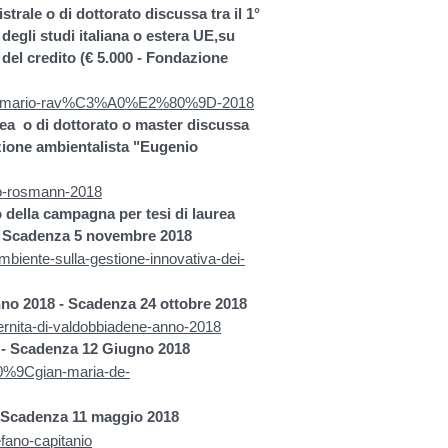
rale o di dottorato discussa tra il 1°
degli studi italiana o estera UE,su
 del credito (€ 5.000 - Fondazione
80%9Cmario-rav%C3%A0%E2%80%9D-2018
ea o di dottorato o master discussa
azione ambientalista "Eugenio
nio-rosmann-2018
 della campagna per tesi di laurea
ti - Scadenza 5 novembre 2018
ambiente-sulla-gestione-innovativa-dei-
nno 2018 - Scadenza 24 ottobre 2018
ternita-di-valdobbiadene-anno-2018
 - Scadenza 12 Giugno 2018
80%9Cgian-maria-de-
 Scadenza 11 maggio 2018
efano-capitanio