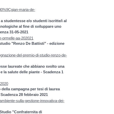
%80%9Cgian-maria-de-
 studentesse e/o studenti iscritte/i al
nologiche al fine di sviluppare uno
denza 31-05-2021
ale-ormelle-aa-202021
tudio "Renzo De Battisti" - edizione
segnazione-del-premio-di-studio-renzo-de-
esse laureate che abbiano svolto una
 e la salute delle piante - Scadenza 1
n-2020
 della campagna per tesi di laurea
i - Scadenza 28 febbraio 2021
-ambiente-sulla-gestione-innovativa-dei-
Studio "Confraternita di