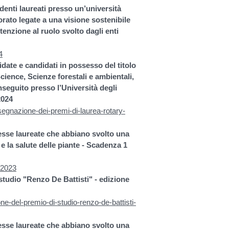
denti laureati presso un’università
torato legate a una visione sostenibile
ttenzione al ruolo svolto dagli enti
4
ate e candidati in possesso del titolo
cience, Scienze forestali e ambientali,
onseguito presso l’Università degli
2024
egnazione-dei-premi-di-laurea-rotary-
esse laureate che abbiano svolto una
 e la salute delle piante - Scadenza 1
n-2023
tudio "Renzo De Battisti" - edizione
e-del-premio-di-studio-renzo-de-battisti-
esse laureate che abbiano svolto una