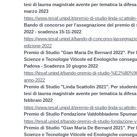
tesi di laurea magistrale avente per tematica la difesa
marzo 2023
https://www.tesaf.unipd.it/premio-di-studio-linda-scattoli
Bando di concorso per l'assegnazione del premio di s
2022 - scadenza 15-11-2022
https://www.tesaf.unipd.it/bando-di-concorso-lassegnazion
edizione-2022
Premio di Studio "Gian Maria De Bernard 2022". Per l
Scienze e Tecnologie Viticole ed Enologiche conseguit
Padova - Scadenza 10 giugno 2022
https://tesaf.unipd.it/bando-premio-di-studio-%E2%8
anno-2022
Premio di Studio "Linda Scattolin 2021". Per student
tesi di laurea magistrale avente per tematica la difesa
febbraio 2022
https://www.tesaf.unipd.it/premio-di-studio-linda-scattoli
Premio di Studio Fondazione Valdobbiadene Spuma
https://tesaf.unipd.it/bando-premio-di-studio-fondazion
Premio di Studio "Gian Maria De Bernard 2021". Per l
Scienze e Tecnologie Viticole ed Enologiche conseguit