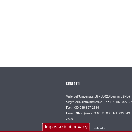
CONTATTI
Viale dell'Università 16 - 35020 Legnaro (PD)
Segreteria Amministrativa: Tel: +39 049 827 2
Fax: +39 049 827 2686
Front Office (orario 9.00-13.00): Tel: +39 049 
2690
Impostazioni privacy
Posta elettronica certificata: