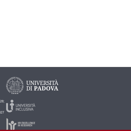
728;
827