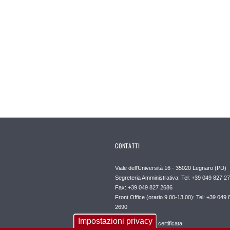
CONTATTI
Viale dell'Università 16 - 35020 Legnaro (PD)
Segreteria Amministrativa: Tel: +39 049 827 2
Fax: +39 049 827 2686
Front Office (orario 9.00-13.00): Tel: +39 049 
2690
Impostazioni privacy
Posta elettronica certificata: