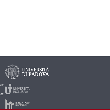
728;
827