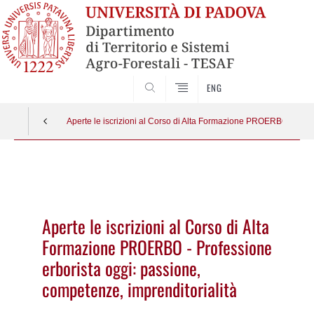
SEARCH
ENG
Aperte le iscrizioni al Corso di Alta Formazione PROERBO - Profe
Vai
al
contenuto
Aperte le iscrizioni al Corso di Alta
Formazione PROERBO - Professione
erborista oggi: passione,
competenze, imprenditorialità