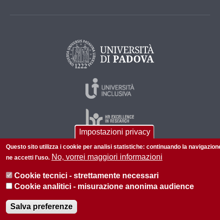
Impostazioni privacy
Questo sito utilizza i cookie per analisi statistiche: continuando la navigazion
No, vorrei maggiori informazioni
ne accetti l'uso.
© 2026 Università di Padova - Tutti i diritti riservati
P.I. 00742430283 C.F. 80006480281
Cookie tecnici - strettamente necessari
Cookie analitici - misurazione anonima audience
Informazioni su questo sito
Privacy policy
Salva preferenze