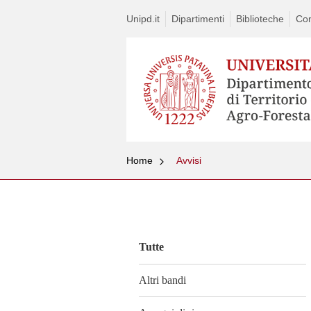
Unipd.it
Dipartimenti
Biblioteche
Con
Home
Avvisi
Vai
al
contenuto
Tutte
Altri bandi