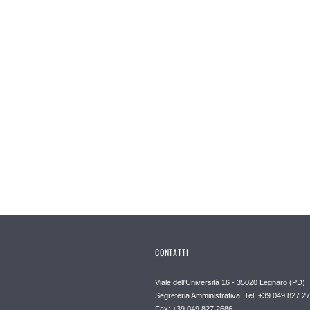
CONTATTI
Viale dell'Università 16 - 35020 Legnaro (PD)
Segreteria Amministrativa: Tel: +39 049 827 2
Fax: +39 049 827 2686