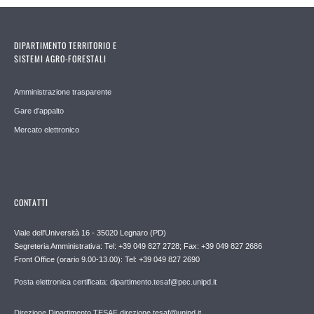
DIPARTIMENTO TERRITORIO E
SISTEMI AGRO-FORESTALI
Amministrazione trasparente
Gare d'appalto
Mercato elettronico
CONTATTI
Viale dell'Università 16 - 35020 Legnaro (PD)
Segreteria Amministrativa: Tel: +39 049 827 2728; Fax: +39 049 827 2686
Front Office (orario 9.00-13.00): Tel: +39 049 827 2690
Posta elettronica certificata: dipartimento.tesaf@pec.unipd.it
Direzione Dipartimento TESAF direzione.tesaf@unipd.it