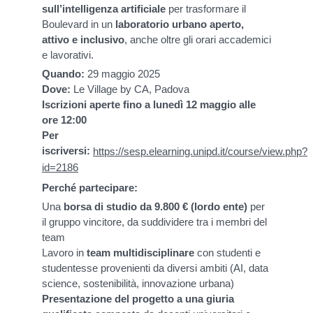
sull’intelligenza artificiale
per trasformare il
Boulevard in un
laboratorio urbano aperto,
attivo e inclusivo
, anche oltre gli orari accademici
e lavorativi.
Quando:
29 maggio 2025
Dove:
Le Village by CA, Padova
Iscrizioni aperte fino a lunedì 12 maggio alle
ore 12:00
Per
iscriversi:
https://sesp.elearning.unipd.it/course/view.php?
id=2186
Perché partecipare:
Una
borsa di studio da 9.800 € (lordo ente)
per
il gruppo vincitore, da suddividere tra i membri del
team
Lavoro in
team multidisciplinare
con studenti e
studentesse provenienti da diversi ambiti (AI, data
science, sostenibilità, innovazione urbana)
Presentazione del progetto a una giuria