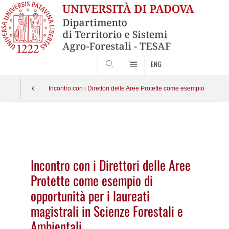
SEARCH
ENG
Incontro con i Direttori delle Aree Protette come esempio di opport
Vai
al
contenuto
Incontro con i Direttori delle Aree
Protette come esempio di
opportunità per i laureati
magistrali in Scienze Forestali e
Ambientali