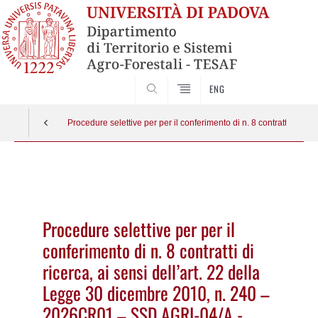
SEARCH
ENG
Procedure selettive per per il conferimento di n. 8 contratti di ri
Vai
al
contenuto
Procedure selettive per per il
conferimento di n. 8 contratti di
ricerca, ai sensi dell’art. 22 della
Legge 30 dicembre 2010, n. 240 –
2026CR01 – SSD AGRI-04/A -