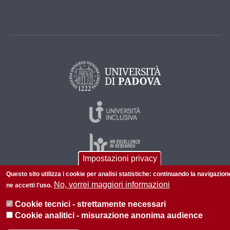
Impostazioni privacy
Questo sito utilizza i cookie per analisi statistiche: continuando la navigazion
No, vorrei maggiori informazioni
ne accetti l'uso.
© 2026 Università di Padova - Tutti i diritti riservati
P.I. 00742430283 C.F. 80006480281
Cookie tecnici - strettamente necessari
Cookie analitici - misurazione anonima audience
Informazioni su questo sito
Privacy policy