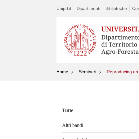
Unipd.it
Dipartimenti
Biblioteche
Con
Home
Seminari
Reproducing an 
Vai
al
contenuto
Tutte
Altri bandi