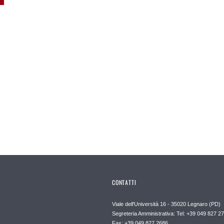
CONTATTI
Viale dell'Università 16 - 35020 Legnaro (PD)
Segreteria Amministrativa: Tel: +39 049 827 2
Fax: +39 049 827 2686