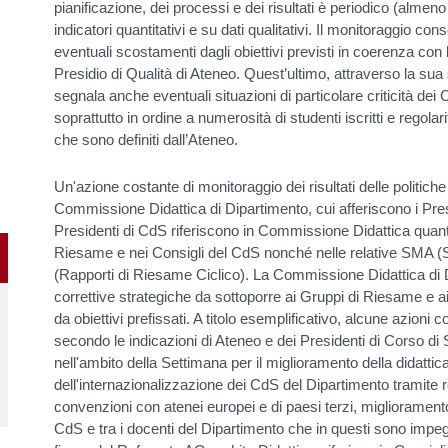
pianificazione, dei processi e dei risultati è periodico (alme
indicatori quantitativi e su dati qualitativi. Il monitoraggio c
eventuali scostamenti dagli obiettivi previsti in coerenza con 
Presidio di Qualità di Ateneo. Quest’ultimo, attraverso la s
segnala anche eventuali situazioni di particolare criticità dei
soprattutto in ordine a numerosità di studenti iscritti e regolari
che sono definiti dall’Ateneo.
Un'azione costante di monitoraggio dei risultati delle politiche
Commissione Didattica di Dipartimento, cui afferiscono i Presid
Presidenti di CdS riferiscono in Commissione Didattica quant
Riesame e nei Consigli del CdS nonché nelle relative SMA 
(Rapporti di Riesame Ciclico). La Commissione Didattica di 
correttive strategiche da sottoporre ai Gruppi di Riesame e a
da obiettivi prefissati. A titolo esemplificativo, alcune azioni c
secondo le indicazioni di Ateneo e dei Presidenti di Corso di S
nell'ambito della Settimana per il miglioramento della didatti
dell'internazionalizzazione dei CdS del Dipartimento tramite 
convenzioni con atenei europei e di paesi terzi, miglioramento 
CdS e tra i docenti del Dipartimento che in questi sono impe