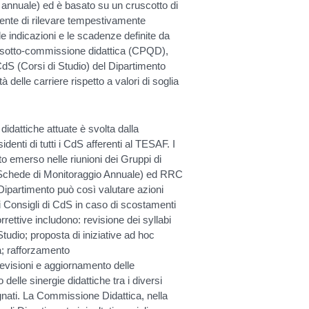
no annuale) ed è basato su un cruscotto di
onsente di rilevare tempestivamente
le indicazioni e le scadenze definite da
ua sotto-commissione didattica (CPQD),
 CdS (Corsi di Studio) del Dipartimento
tà delle carriere rispetto a valori di soglia
 didattiche attuate è svolta dalla
enti di tutti i CdS afferenti al TESAF. I
o emerso nelle riunioni dei Gruppi di
(Schede di Monitoraggio Annuale) ed RRC
Dipartimento può così valutare azioni
i Consigli di CdS in caso di scostamenti
orrettive includono: revisione dei syllabi
tudio; proposta di iniziative ad hoc
ca; rafforzamento
revisioni e aggiornamento delle
delle sinergie didattiche tra i diversi
gnati. La Commissione Didattica, nella