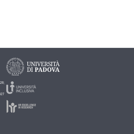
728;
827