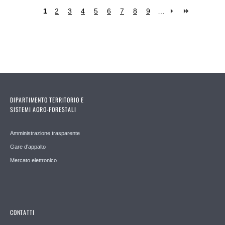
1
2
3
4
5
6
7
8
9
…
Pages
DIPARTIMENTO TERRITORIO E
SISTEMI AGRO-FORESTALI
Amministrazione trasparente
Gare d'appalto
Mercato elettronico
CONTATTI